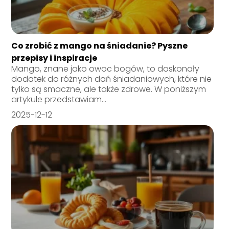
Co zrobić z mango na śniadanie? Pyszne
przepisy i inspiracje
Mango, znane jako owoc bogów, to doskonały
dodatek do różnych dań śniadaniowych, które nie
tylko są smaczne, ale także zdrowe. W poniższym
artykule przedstawiam...
2025-12-12