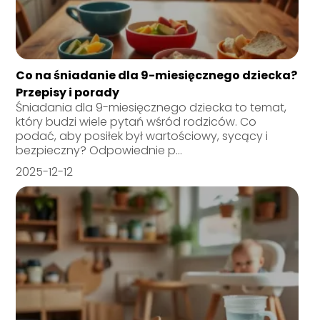
Co na śniadanie dla 9-miesięcznego dziecka?
Przepisy i porady
Śniadania dla 9-miesięcznego dziecka to temat,
który budzi wiele pytań wśród rodziców. Co
podać, aby posiłek był wartościowy, sycący i
bezpieczny? Odpowiednie p...
2025-12-12