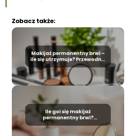
Zobacz także:
Makijaż permanentny brwi –
ile się utrzymuje? Przewodnik
po trwałości
Ile goi się makijaż
permanentny brwi?
Przewodnik po procesie
gojenia