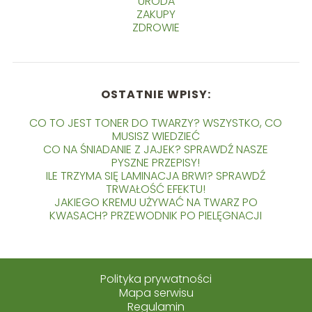
URODA
ZAKUPY
ZDROWIE
OSTATNIE WPISY:
CO TO JEST TONER DO TWARZY? WSZYSTKO, CO
MUSISZ WIEDZIEĆ
CO NA ŚNIADANIE Z JAJEK? SPRAWDŹ NASZE
PYSZNE PRZEPISY!
ILE TRZYMA SIĘ LAMINACJA BRWI? SPRAWDŹ
TRWAŁOŚĆ EFEKTU!
JAKIEGO KREMU UŻYWAĆ NA TWARZ PO
KWASACH? PRZEWODNIK PO PIELĘGNACJI
Polityka prywatności
Mapa serwisu
Regulamin